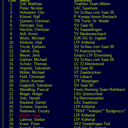
1.
Zöll, Matthias
Triathlon Team Witten
2.
Peter, Nicolas
LAC Saarlouis
3.
Hohwieler, Che
SV Schlau.com Saar 05
4.
Könnel, Ralf
P. Kneipp-Verein Bexbach
5.
Quinten, Christian
TRI Tronic St. Wedel
6.
Danziger, Guy
SV Saar 05
7.
Hecktor, Christian
TV Saawellingen
8.
Noll, Armin
TV Niederwürzbach
9.
Würtz, Michael
DJK-SG St. Ingbert
10.
Klinkner, Olaf
LTF Köllertal
11.
Tricoli, Epifanio
SV Schlau.com Saar 05
12.
Jakob, Jörg
TV Auersmacher
13.
Meyer, Jens
Grojo's LTF Elversberg
14.
Gärtner, Michael
SV Schlau.com Saar 05
15.
Schütz, Thomas
LC 72 Altenkessel
16.
Improta, Salvatore
SV Saar 05
17.
Müller, Michael
VT Zweibrücken
18.
Feld, Christoph
TV Lebach
19.
Ulrich, Karsten
LTF Marpingen
20.
Gagliardi, Salvatore
SV Saar 05
21.
Wendling, Pascal
Festo Running Team Rohrbach
22.
Mager, Holger
LSG Quierschied
23.
Volz, Harald
Fg Remmesweiler
24.
Rauland, Daniel
LAC Saarlouis
25.
Scherer, Sascha
LTF Köllertal
26.
Radowski, Cezary
"TKKF ""kolejarz"" Bydgoszcz"
27.
Strohe, Anja
LTF Köllertal
28.
Lahmer, Stefan
LTF Köllertal
29.
Kraut, Peter
VFZ Sindelfingen Trid