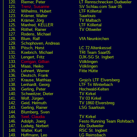
120.
Riemer, Peter
LT Rennschnecken Dudweiler
121.
Trenz, Susanne
SV Schlau.com Saar 05
122.
Wilhelms, Hubert
LTF Köllertal
123.
Krämer, Walter
Saarlouis
124.
Krämer, Jörg
TV Malbach
125.
Manfred, KELLER
LTF Köllertal
126.
Röthel, Rainer
TV Ottweiler
127.
Rodens, Michael
128.
Blum, Ralf
VfA Neunkirchen
129.
Schophoven, Andreas
130.
Pitsch, Horst
LC 72 Altenkessel
131.
Koebrich, Michael
TRI Team Saar05
132.
Lengert, Fritz
DJK-SG St. Ingbert
133.
Corrigan, Gillian
Völklingen
134.
Maas, Heiko
Völklingen
135.
Lehnert, Werner
Fitte Hütte
136.
Deutsch, Frank
137.
Krause, Matthias
Grojo's LTF Elversberg
138.
Lenhardt, Georg
LTF Tri Winterbach
139.
Gerling, Peter
Hochwald-Kelten
140.
Schweitzer, Dieter
TV Kirkel
141.
Wolf, Jürgen
TV 03 Kirkel
142.
Geid, Helmuth
TV 1860 Elversbreg
143.
Gerling, Rainer
LSG Saarlouis
144.
Blumberg, Sven
145.
Seel, Claudia
TV Kirkel
146.
Adolph, Joerg
Festo Running Team Rohrbach
147.
Ludwig, Norbert
Atv Dudweiler
148.
Walter, Kurt
RSC St. Ingbert
149.
Hoffmann, Leo
LG Reimsbach