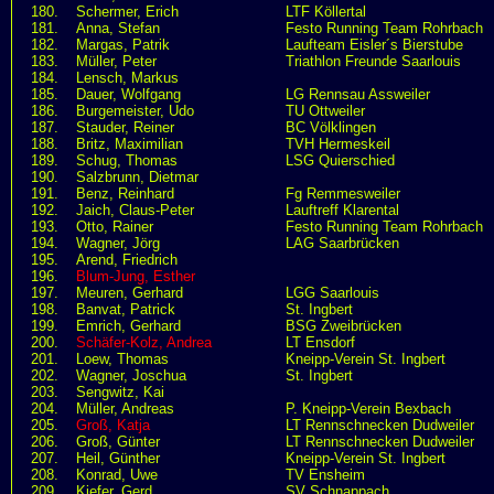
180.
Schermer, Erich
LTF Köllertal
181.
Anna, Stefan
Festo Running Team Rohrbach
182.
Margas, Patrik
Laufteam Eisler´s Bierstube
183.
Müller, Peter
Triathlon Freunde Saarlouis
184.
Lensch, Markus
185.
Dauer, Wolfgang
LG Rennsau Assweiler
186.
Burgemeister, Udo
TU Ottweiler
187.
Stauder, Reiner
BC Völklingen
188.
Britz, Maximilian
TVH Hermeskeil
189.
Schug, Thomas
LSG Quierschied
190.
Salzbrunn, Dietmar
191.
Benz, Reinhard
Fg Remmesweiler
192.
Jaich, Claus-Peter
Lauftreff Klarental
193.
Otto, Rainer
Festo Running Team Rohrbach
194.
Wagner, Jörg
LAG Saarbrücken
195.
Arend, Friedrich
196.
Blum-Jung, Esther
197.
Meuren, Gerhard
LGG Saarlouis
198.
Banvat, Patrick
St. Ingbert
199.
Emrich, Gerhard
BSG Zweibrücken
200.
Schäfer-Kolz, Andrea
LT Ensdorf
201.
Loew, Thomas
Kneipp-Verein St. Ingbert
202.
Wagner, Joschua
St. Ingbert
203.
Sengwitz, Kai
204.
Müller, Andreas
P. Kneipp-Verein Bexbach
205.
Groß, Katja
LT Rennschnecken Dudweiler
206.
Groß, Günter
LT Rennschnecken Dudweiler
207.
Heil, Günther
Kneipp-Verein St. Ingbert
208.
Konrad, Uwe
TV Ensheim
209.
Kiefer, Gerd
SV Schnappach