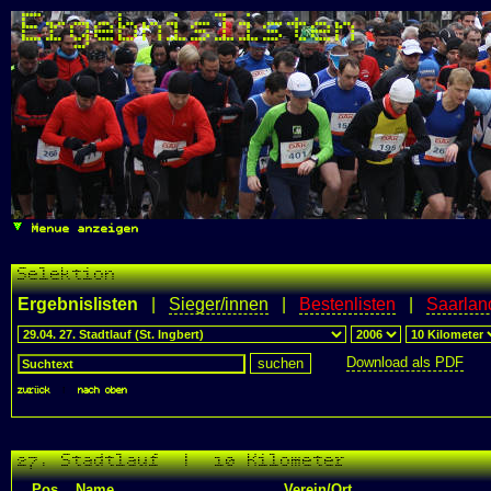
Ergebnislisten
Menue anzeigen
Selektion
Ergebnislisten
|
Sieger/innen
|
Bestenlisten
|
Saarlan
Download als PDF
zurück
|
nach oben
27. Stadtlauf | 10 Kilometer
Pos.
Name
Verein/Ort