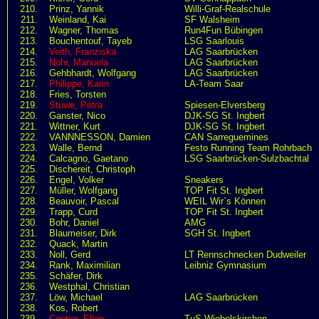
210.
Prinz, Yannik
Willi-Graf-Realschule
211.
Weinland, Kai
SF Walsheim
212.
Wagner, Thomas
Run4Fun Bübingen
213.
Bouchentouf, Tayeb
LSG Saarlouis
214.
Veith, Franziska
LAG Saarbrücken
215.
Nohr, Manuela
LAG Saarbrücken
216.
Gehbhardt, Wolfgang
LAG Saarbrücken
217.
Philippe, Karin
LA-Team Saar
218.
Fries, Torsten
219.
Stuwe, Petra
Spiesen-Elversberg
220.
Ganster, Nico
DJK-SG St. Ingbert
221.
Wittner, Kurt
DJK-SG St. Ingbert
222.
VANNNESSON, Damien
CAN Sarreguemines
223.
Walle, Bernd
Festo Running Team Rohrbach
224.
Calcagno, Gaetano
LSG Saarbrücken-Sulzbachtal
225.
Dischereit, Christoph
226.
Engel, Volker
Sneakers
227.
Müller, Wolfgang
TOP Fit St. Ingbert
228.
Beauvoir, Pascal
WEIL Wir`s Können
229.
Trapp, Curd
TOP Fit St. Ingbert
230.
Bohr, Daniel
AMG
231.
Blaumeiser, Dirk
SGH St. Ingbert
232.
Quack, Martin
233.
Noll, Gerd
LT Rennschnecken Dudweiler
234.
Rank, Maximilian
Leibniz Gymnasium
235.
Schäfer, Dirk
236.
Westphal, Christian
237.
Löw, Michael
LAG Saarbrücken
238.
Kos, Robert
239.
Contier, Ellen
TuS Wiebelskirchen