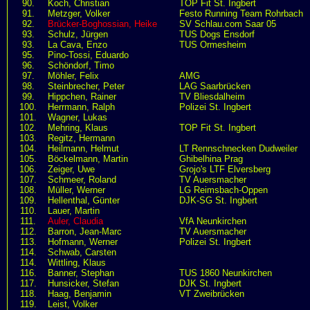
90.
Koch, Christian
TOP Fit St. Ingbert
91.
Metzger, Volker
Festo Running Team Rohrbach
92.
Brücker-Boghossian, Heike
SV Schlau.com Saar 05
93.
Schulz, Jürgen
TUS Dogs Ensdorf
93.
La Cava, Enzo
TUS Ormesheim
95.
Pino-Tossi, Eduardo
96.
Schöndorf, Timo
97.
Möhler, Felix
AMG
98.
Steinbrecher, Peter
LAG Saarbrücken
99.
Hippchen, Rainer
TV Bliesdalheim
100.
Herrmann, Ralph
Polizei St. Ingbert
101.
Wagner, Lukas
102.
Mehring, Klaus
TOP Fit St. Ingbert
103.
Regitz, Hermann
104.
Heilmann, Helmut
LT Rennschnecken Dudweiler
105.
Böckelmann, Martin
Ghibelhina Prag
106.
Zeiger, Uwe
Grojo's LTF Elversberg
107.
Schmeer, Roland
TV Auersmacher
108.
Müller, Werner
LG Reimsbach-Oppen
109.
Hellenthal, Günter
DJK-SG St. Ingbert
110.
Lauer, Martin
111.
Auler, Claudia
VfA Neunkirchen
112.
Barron, Jean-Marc
TV Auersmacher
113.
Hofmann, Werner
Polizei St. Ingbert
114.
Schwab, Carsten
114.
Wittling, Klaus
116.
Banner, Stephan
TUS 1860 Neunkirchen
117.
Hunsicker, Stefan
DJK St. Ingbert
118.
Haag, Benjamin
VT Zweibrücken
119.
Leist, Volker