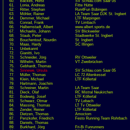
60.
Backes, Horst
SV Schlau.com Saar 05
61.
Lonia, Andreas
Fitte Hütte
62.
Ritter, Stephan
Run4Fun Bübingen
63.
Möhler, Rainer
LA Team Saar DJK St. Ingbert
64.
Demmer, Michael
LTF Marpingen
65.
Conrad, Frank
TV Limbach
66.
Halbernstadt, Albert
www.albert.sports.de
67.
Michaelis, Johann
SV Blickweiler
68.
Staub, Peter
Stadtwerke St. Ingbert
69.
Bouchentouf, Nourdin
St. Ingbert
70.
Maas, Hardy
SC Illingen
71.
Unbekannt
72.
Gianitti, Ivo
73.
Schneider, Jörg
RV Ottweiler
74.
Wilhelm, Martin
VT Zweibrücken
75.
Gebhardt, Thomas
76.
Sinnewe, Ursula
SV Schlau.com Saar 05
77.
Müller, Thomas
LC 72 Altenkessel
78.
Klein, Michael
LTF Köllertal
79.
Hartmann, Joachim
80.
Schreiner, Martin
LA Team Saar
81.
Dieck, Olaf
RC Mistral Neukirchen
82.
Bodewig, Josef
LTF Köllertal
83.
Schwarz, Otmar
TV Lebach
84.
Massing, Thomas
LT Tv Ottweiler
85.
Zender, Reiner
LTF Köllertal
86.
Dietzen, Thomas
Amoctom
87.
Penzkofer, Friedrich
Festo Running Team Rohrbach
88.
Daniels, Thomas
89.
Burkhard, Jörg
Fri-Bi Funrunners