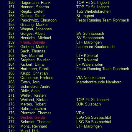
150.
Hagemann, Frank
TOP Fit St. Ingbert
151.
Honnert, Sascha
TOP Fit St. Ingbert
152.
Regitz, Dieter
TuS Wiebelskirchen
153.
Gerling, Dieter
St. Ingbert
154.
Paschwitz, Christoph
Festo Running Team Rohrbach
155.
Gesang, Markus
156.
Wagner, Johannes
157.
Gorges, Albert
SV Schnappach
158.
Henrichs, Michael
SV Schnappach
159.
Frank, Daniela
LTF Marpingen
160.
Gietzen, Markus
Laufen-im-Saarland.de
161.
Bach, Thomas
162.
Ney, Manfred
LTF Köllertal
163.
Stephan, Boudier
LTF Köllertal
164.
Kickert, Elmar
LF Walershofen
165.
Hartmann, Frank
Festo Running Team Rohrbach
166.
Krupp, Christian
167.
Ostheimer, Ehrfried
VfA Neunkirchen
168.
Ewan, Jörg
Marathonfreunde Namborn
169.
Schmelzer, Andre
170.
Didie, Alain
171.
Weller, Torsten
172.
Weiland, Stefan
TOP Fit St. Ingbert
173.
Mertes, Robert
DJK Sulzbach
174.
Hahn, Joachim
175.
Pietzsch, Thomas
VRV
176.
Becker, Gerda
LSG Sb Sulzbachtal
177.
Schmidt, Thomas
LSG Sb Sulzbachtal
178.
Monz, Reinhard
LTF Marpingen
179.
Mund, Dirk