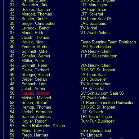
30.
Kempf, Stefan
DJK-SG St. Ingbert
31.
Backelier, Dirk
LTF Marpingen
32.
Becker, Bastian
LA-Team Saar
32.
Morgott, Thomas
LTF Köllertal
34.
Bender, Dieter
Tri-Team Saar 05
35.
Sieger, Christopher
LAC Saarlouis
36.
Leibrock, Bengt
TV Kirkel
37.
Mauer, Eddi
VT Zweibrücken
38.
Jacob, Thomas
39.
Hauck, Nico
Festo Running Team Rohrbach
40.
Zimmer, Martin
LAG Saarbrücken
41.
Schmidt, Mike
VfA Neunkirchen
42.
Schäfer, Werner
1. FC Kaiserslautern
42.
Müller, Peter
44.
Schmitt, Peter
VfA Neunkirchen
45.
Gales, Gerhard
DJK-SG St. Ingbert
46.
Stenger, Roland
LA Team Saar
47.
Weber, Stefan
DJK Dudweiler
48.
Embach, Lars
TV Auersmacher
49.
Jakob, Armin
LTF Köölertal
50.
Jakobs, Marion
SV Schlau.com Saar 05
51.
Meister, Michael
VT Zweibrücken
52.
Schorr, Stefan
LT Rennschnecken Dudweiler
53.
Hempp, Thomas
DJK-SG St. Ingbert
54.
Jäckel, Hermann
LTF Selbach
55.
Sahner, Andreas
TRI Team Illingen
56.
Hoyler, Rudolf
Run4Fun Bübingen
57.
Huch-Hallwachs, Philipp
58.
Mees, Erwin
LSG Quierschied
59.
Frego, Hartmut
TV Limbach