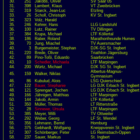
30.
251
Jakobs, Oliver
SV Saar 05
31.
398
Lambert, Klaus
VT Zweibrücken
32.
319
Starck, Jean-Luc
Etzling
33.
26
Scholl, Christoph
KV St. Ingbert
34.
323
Volz, Harald
35.
246
Kehrer, Hans
LLG Landstuhl
36.
100
Lutz, Rainer
TV Dillingen
37.
384
Krupa, Michael
LTF Köllertal
38.
186
Raber, Roland
Marathonfreunde Humes
39.
70
Jung, Miachel
TV Auersmacher
40.
3
Burgemeister, Stephan
DJK-SG St. Ingbert
41.
220
Brede, Oliver
Triathlon Jägersburg
42.
89
Pino-Toßi, Eduardo
Saarbrücken
43.
10
Schedler, Michaela
LTF Marpingen
44.
200
Würtz, Michael
DJK SG St. Ingbert
Albertus-Magnus-
45.
159
Walker, Niklas
Gymnasium
46.
86
Kubulud, Alois
LSG Quierschied
47.
122
Bauer, Stephanie
LG DJK Erbach St. Ingbert
48.
121
Sprengart, Jochen
LG DJK Erbach St. Ingbert
49.
166
Jähnigen, Matthias
LTF Marpingen
50.
144
Jakob, Armin
LTF Köllertal
51.
350
Müller, Thomas
LT Ritterstraße
52.
28
Sinnewe, Ursula
LTF Marpingen
53.
385
Meyer, Willi
TV Ottweiler
54.
292
Weber, Georg
LF St. Wendel
55.
356
Lehmann, Bernd
Homburg
56.
375
Gebhardt, Wolfgang
Kneippverein St. Ingbert
57.
307
Schönberger, Peter
LG Reimsbach-Oppen
58.
237
Sauer, Markus
St. Ingbert