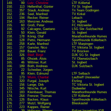
149.
99
Lutz, Christine
LTF Köllertal
150.
113
Hellenthal, Günter
TV St. Ingbert
151.
357
Staub, Andreas
Tri Team Güdingen
152.
236
Seel, Manfred
TV Kirkel
153.
194
Recker, Reiner
Lebach
154.
163
Menzner, Andreas
St. Ingbert
155.
60
Groß, Peter
FC Hülzweiler
156.
92
Calcagno, Gaetano
LSG Sbr.-Sulzbachtal
157.
50
Klein, Gerald
St. Ingbert
158.
178
König, Olaf
Marathonfreunde Humes
159.
128
Petto, Hermann
Sportfreunde Köllerbach
160.
258
Karle, Manfred
LTF Marpingen
161.
157
Ganster, Nico
TC Viktoria St. Ingbert
162.
269
Bauer, Franz
TV Brücken
163.
326
Bleif, Birgit
DJK SG St. Ingbert
164.
85
Ohsiek, Alois
TV Oberwürzbach
165.
46
Wittmer, Kurt
St. Ingbert
166.
189
Both, Andreas
DJK Sulzbach
167.
22
Schreiber, Jürgen
168.
95
Klein, Edmund
LTF Selbach
169.
173
Wunn, Chantal
Lauftreff Urexweiler
170.
320
Furgal, Joseph
Etzling
171.
156
Lange, Dirk
TC Viktoria St. Ingbert
172.
345
Nitsche, Kurt
Dudweiler
173.
183
Kleinbauer, Thomas
Marathonfreunde Humes
174.
264
Frenzer, Thomas
LTF Köllertal
175.
126
Backes, Klaus
Sportfreunde Köllerbach
176.
277
Mutzl, Wolfgang
Blieskastel
177.
223
Kappes, Rainer
178.
39
Hofmann, Werner
Polizei Inspektion IGB