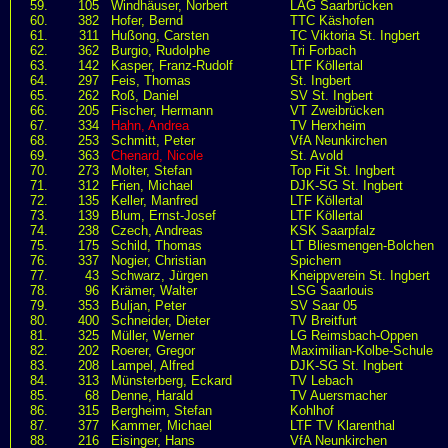
59.
105
Windhäuser, Norbert
LAG Saarbrücken
60.
382
Hofer, Bernd
TTC Käshofen
61.
311
Hußong, Carsten
TC Viktoria St. Ingbert
62.
362
Burgio, Rudolphe
Tri Forbach
63.
142
Kasper, Franz-Rudolf
LTF Köllertal
64.
297
Feis, Thomas
St. Ingbert
65.
262
Roß, Daniel
SV St. Ingbert
66.
205
Fischer, Hermann
VT Zweibrücken
67.
334
Hahn, Andrea
TV Herxheim
68.
253
Schmitt, Peter
VfA Neunkirchen
69.
363
Chenard, Nicole
St. Avold
70.
273
Molter, Stefan
Top Fit St. Ingbert
71.
312
Frien, Michael
DJK-SG St. Ingbert
72.
135
Keller, Manfred
LTF Köllertal
73.
139
Blum, Ernst-Josef
LTF Köllertal
74.
238
Czech, Andreas
KSK Saarpfalz
75.
175
Schild, Thomas
LT Bliesmengen-Bolchen
76.
337
Nogier, Christian
Spichern
77.
43
Schwarz, Jürgen
Kneippverein St. Ingbert
78.
96
Krämer, Walter
LSG Saarlouis
79.
353
Buljan, Peter
SV Saar 05
80.
400
Schneider, Dieter
TV Breitfurt
81.
325
Müller, Werner
LG Reimsbach-Oppen
82.
202
Roerer, Gregor
Maximilian-Kolbe-Schule
83.
208
Lampel, Alfred
DJK-SG St. Ingbert
84.
313
Münsterberg, Eckard
TV Lebach
85.
68
Denne, Harald
TV Auersmacher
86.
315
Bergheim, Stefan
Kohlhof
87.
377
Kammer, Michael
LTF TV Klarenthal
88.
216
Eisinger, Hans
VfA Neunkirchen