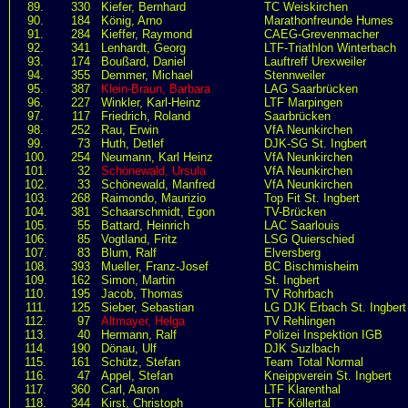
89.
330
Kiefer, Bernhard
TC Weiskirchen
90.
184
König, Arno
Marathonfreunde Humes
91.
284
Kieffer, Raymond
CAEG-Grevenmacher
92.
341
Lenhardt, Georg
LTF-Triathlon Winterbach
93.
174
Boußard, Daniel
Lauftreff Urexweiler
94.
355
Demmer, Michael
Stennweiler
95.
387
Klein-Braun, Barbara
LAG Saarbrücken
96.
227
Winkler, Karl-Heinz
LTF Marpingen
97.
117
Friedrich, Roland
Saarbrücken
98.
252
Rau, Erwin
VfA Neunkirchen
99.
73
Huth, Detlef
DJK-SG St. Ingbert
100.
254
Neumann, Karl Heinz
VfA Neunkirchen
101.
32
Schönewald, Ursula
VfA Neunkirchen
102.
33
Schönewald, Manfred
VfA Neunkirchen
103.
268
Raimondo, Maurizio
Top Fit St. Ingbert
104.
381
Schaarschmidt, Egon
TV-Brücken
105.
55
Battard, Heinrich
LAC Saarlouis
106.
85
Vogtland, Fritz
LSG Quierschied
107.
83
Blum, Ralf
Elversberg
108.
393
Mueller, Franz-Josef
BC Bischmisheim
109.
162
Simon, Martin
St. Ingbert
110.
195
Jacob, Thomas
TV Rohrbach
111.
125
Sieber, Sebastian
LG DJK Erbach St. Ingbert
112.
97
Altmayer, Helga
TV Rehlingen
113.
40
Hermann, Ralf
Polizei Inspektion IGB
114.
190
Dönau, Ulf
DJK Suzlbach
115.
161
Schütz, Stefan
Team Total Normal
116.
47
Appel, Stefan
Kneippverein St. Ingbert
117.
360
Carl, Aaron
LTF Klarenthal
118.
344
Kirst, Christoph
LTF Köllertal