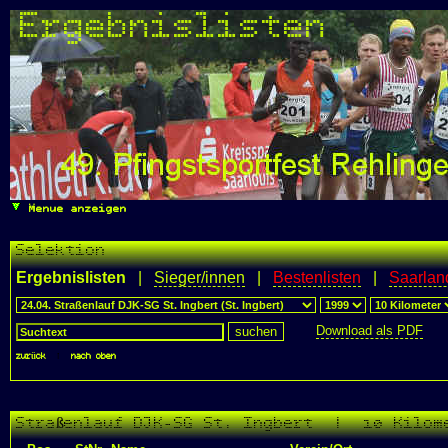
Ergebnislisten
Menue anzeigen
Selektion
Ergebnislisten
|
Sieger/innen
|
Bestenlisten
|
Saarlan
Download als PDF
zurück
|
nach oben
Straßenlauf DJK-SG St. Ingbert | 10 Kilom