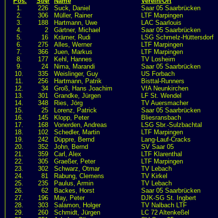
Pos.
StNr
Name
Verein/Ort
1.
226
Suck, Daniel
Saar 05 Saarbrücken
2.
306
Müller, Rainer
LTF Marpingen
3.
188
Hartmann, Uwe
LAC Saarlouis
4.
2
Gärtner, Michael
Saar 05 Saarbrücken
5.
16
Krämer, Rudi
LSG Schmelz-Hüttersdorf
6.
275
Alles, Werner
LTF Marpingen
7.
366
Juen, Markus
LTF Marpingen
8.
177
Kehl, Hannes
TV Losheim
9.
24
Nima, Marandi
Saar 05 Saarbrücken
10.
335
Weislinger, Guy
US Forbach
11.
256
Hartmann, Patrik
Bisttal-Runners
12.
34
Groß, Hans Joachim
VfA Neunkirchen
13.
301
Grandke, Jürgen
LF St. Wendel
14.
348
Ries, Jörg
TV Auersmacher
15.
25
Lorenz, Patrick
Saar 05 Saarbrücken
16.
145
Klopp, Peter
Bliesransbach
17.
168
Vonerden, Andreas
LSG Sbr.-Sulzbachtal
18.
102
Schedler, Martin
LTF Marpingen
19.
242
Düppre, Bernd
Lang-Lauf-Cracks
20.
352
John, Bernd
SV Saar 05
21.
359
Carl, Alex
LTF Klarenthal
22.
305
Graeßer, Peter
LTF Marpingen
23.
302
Schwarz, Otmar
TV Lebach
24.
81
Rabung, Clemens
TV Kirkel
25.
235
Paulus, Armin
TV Lebach
26.
62
Backes, Horst
Saar 05 Saarbrücken
27.
196
May, Peter
DJK-SG St. Ingbert
28.
303
Salamon, Holger
TV Nalbach LTF
29.
260
Schmidt, Jürgen
LC 72 Altenkeßel