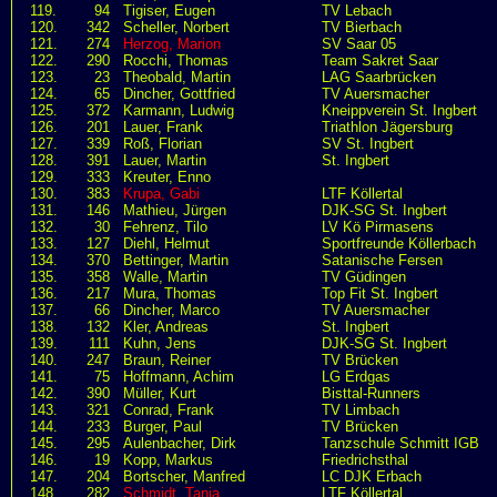
119.
94
Tigiser, Eugen
TV Lebach
120.
342
Scheller, Norbert
TV Bierbach
121.
274
Herzog, Marion
SV Saar 05
122.
290
Rocchi, Thomas
Team Sakret Saar
123.
23
Theobald, Martin
LAG Saarbrücken
124.
65
Dincher, Gottfried
TV Auersmacher
125.
372
Karmann, Ludwig
Kneippverein St. Ingbert
126.
201
Lauer, Frank
Triathlon Jägersburg
127.
339
Roß, Florian
SV St. Ingbert
128.
391
Lauer, Martin
St. Ingbert
129.
333
Kreuter, Enno
130.
383
Krupa, Gabi
LTF Köllertal
131.
146
Mathieu, Jürgen
DJK-SG St. Ingbert
132.
30
Fehrenz, Tilo
LV Kö Pirmasens
133.
127
Diehl, Helmut
Sportfreunde Köllerbach
134.
370
Bettinger, Martin
Satanische Fersen
135.
358
Walle, Martin
TV Güdingen
136.
217
Mura, Thomas
Top Fit St. Ingbert
137.
66
Dincher, Marco
TV Auersmacher
138.
132
Kler, Andreas
St. Ingbert
139.
111
Kuhn, Jens
DJK-SG St. Ingbert
140.
247
Braun, Reiner
TV Brücken
141.
75
Hoffmann, Achim
LG Erdgas
142.
390
Müller, Kurt
Bisttal-Runners
143.
321
Conrad, Frank
TV Limbach
144.
233
Burger, Paul
TV Brücken
145.
295
Aulenbacher, Dirk
Tanzschule Schmitt IGB
146.
19
Kopp, Markus
Friedrichsthal
147.
204
Bortscher, Manfred
LC DJK Erbach
148.
282
Schmidt, Tanja
LTF Köllertal