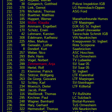
208.
343
Altpeter, Werner
209.
38
Güngerich, Gottfried
Polizei Inspektion IGB
210.
378
Link, Gernot
LG Reimsbach-Oppen
211.
376
Michalski, Thomas
ASG Ford
212.
332
Buettner, Matthias
213.
185
Huppert, Werner
Marathonfreunde Humes
214.
324
Müller, Klaudia
LTF Marpingen
215.
160
Ammann, Engelbert
DJK-SG St. Ingbert
216.
170
Schütz, Erwin
Lauftreff Urexweiler
217.
42
Lehmann, Karsten
Tanzschule Schmitt IGB
218.
308
Edelmann, Karlheinz
VfA Neunkirchen
219.
225
Alles, Markus
Kneippverein St. Ingbert
220.
98
Gerwalin, ,Lothar
Rote Scorpione
221.
8
Dondorf, Kurt
Saarbrücken
222.
257
Weber, Nico
ASC Hoschies
223.
293
Behr, Hans
TuS Ormesheim
224.
265
Vogel, Norbert
TV Ludweiler
225.
299
Zimmermann, Anja
SV Saar 05
226.
300
Hertel, Rolf
SV Saar 05
227.
21
Klemmer, Patrick
St. Ingbert
228.
351
Stötzer, Wolfgang
LTF Klarenthal
229.
263
De Giorgi, Giovanni
LTF Marpingen
230.
52
Schley, Karl
SV-Steinhagen
231.
234
Moersch, Dieter
LTF Köllertal
232.
368
Jacob, Peter
233.
116
Weißbrodt, Thomas
TV Rußhütte
234.
295
Kirchner, Paul
LC Sulzbach
235.
248
Wagner, Bernhard
Bisttal-Runners
236.
304
Hary, Gerhard
TuS Ormesheim
237.
322
Hermesdorf, Thomas
VfA Neunkirchen