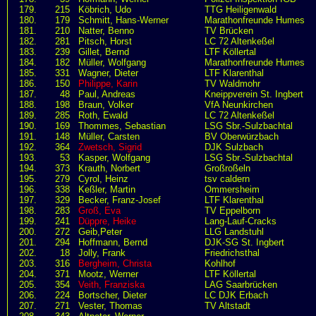
179.
215
Köbrich, Udo
TTG Heiligenwald
180.
179
Schmitt, Hans-Werner
Marathonfreunde Humes
181.
210
Natter, Benno
TV Brücken
182.
281
Pitsch, Horst
LC 72 Altenkeßel
183.
239
Gillet, Bernd
LTF Köllertal
184.
182
Müller, Wolfgang
Marathonfreunde Humes
185.
331
Wagner, Dieter
LTF Klarenthal
186.
150
Philippe, Karin
TV Waldmohr
187.
48
Paul, Andreas
Kneippverein St. Ingbert
188.
198
Braun, Volker
VfA Neunkirchen
189.
285
Roth, Ewald
LC 72 Altenkeßel
190.
169
Thommes, Sebastian
LSG Sbr.-Sulzbachtal
191.
148
Müller, Carsten
BV Oberwürzbach
192.
364
Zwetsch, Sigrid
DJK Sulzbach
193.
53
Kasper, Wolfgang
LSG Sbr.-Sulzbachtal
194.
373
Krauth, Norbert
Großroßeln
195.
279
Cyrol, Heinz
tsv caldern
196.
338
Keßler, Martin
Ommersheim
197.
329
Becker, Franz-Josef
LTF Klarenthal
198.
283
Groß, Eva
TV Eppelborn
199.
241
Düppre, Heike
Lang-Lauf-Cracks
200.
272
Geib,Peter
LLG Landstuhl
201.
294
Hoffmann, Bernd
DJK-SG St. Ingbert
202.
18
Jolly, Frank
Friedrichsthal
203.
316
Bergheim, Christa
Kohlhof
204.
371
Mootz, Werner
LTF Köllertal
205.
354
Veith, Franziska
LAG Saarbrücken
206.
224
Bortscher, Dieter
LC DJK Erbach
207.
271
Vester, Thomas
TV Altstadt