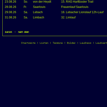
23.08.26
So.
von der Heydt
15. RAG Hartfüssler Trail
28.08.26
Fr.
Saarlouis
Frauenlauf Saarlouis
29.08.26
Sa.
Lebach
16. Lebacher Lionslauf 12h-Lauf
31.08.26
Sa.
Limbach
32. Limlauf
zurück
|
nach oben
Startseite
|
Listen
|
Termine
|
Bilder
|
Laufnews
|
Laufwar