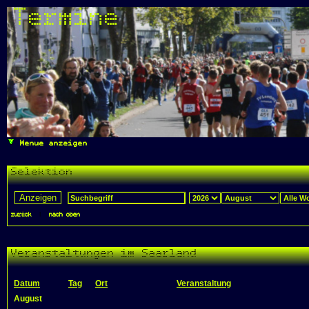
Termine
Menue anzeigen
Selektion
zurück
|
nach oben
Veranstaltungen im Saarland
Datum
Tag
Ort
Veranstaltung
August