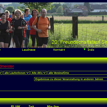
r
Laufnews
Kontakt
Info
dmeister
Pl./AK
Zeit
Min./km