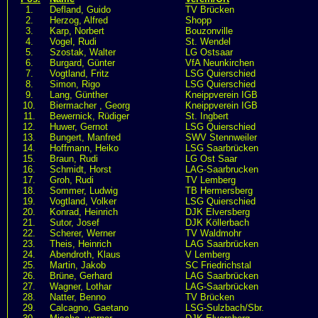
1.
Defland, Guido
TV Brücken
2.
Herzog, Alfred
Shopp
3.
Karp, Norbert
Bouzonville
4.
Vogel, Rudi
St. Wendel
5.
Szostak, Walter
LG Ostsaar
6.
Burgard, Günter
VfA Neunkirchen
7.
Vogtland, Fritz
LSG Quierschied
8.
Simon, Rigo
LSG Quierschied
9.
Lang, Günther
Kneippverein IGB
10.
Biermacher , Georg
Kneippverein IGB
11.
Bewernick, Rüdiger
St. Ingbert
12.
Huwer, Gernot
LSG Quierschied
13.
Bungert, Manfred
SWV Stennweiler
14.
Hoffmann, Heiko
LSG Saarbrücken
15.
Braun, Rudi
LG Ost Saar
16.
Schmidt, Horst
LAG-Saarbrucken
17.
Groh, Rudi
TV Lemberg
18.
Sommer, Ludwig
TB Hermersberg
19.
Vogtland, Volker
LSG Quierschied
20.
Konrad, Heinrich
DJK Elversberg
21.
Sutor, Josef
DJK Köllerbach
22.
Scherer, Werner
TV Waldmohr
23.
Theis, Heinrich
LAG Saarbrücken
24.
Abendroth, Klaus
V Lemberg
25.
Martin, Jakob
SC Friedrichstal
26.
Brüne, Gerhard
LAG Saarbrücken
27.
Wagner, Lothar
LAG-Saarbrücken
28.
Natter, Benno
TV Brücken
29.
Calcagno, Gaetano
LSG-Sulzbach/Sbr.