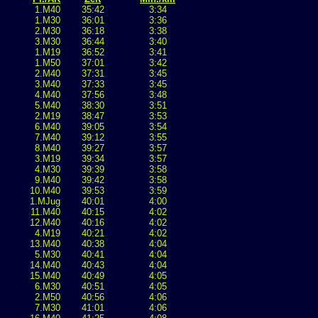
1.M40
35:42
3:34
1.M30
36:01
3:36
2.M30
36:18
3:38
3.M30
36:44
3:40
1.M19
36:52
3:41
1.M50
37:01
3:42
2.M40
37:31
3:45
3.M40
37:33
3:45
4.M40
37:56
3:48
5.M40
38:30
3:51
2.M19
38:47
3:53
6.M40
39:05
3:54
7.M40
39:12
3:55
8.M40
39:27
3:57
3.M19
39:34
3:57
4.M30
39:39
3:58
9.M40
39:42
3:58
10.M40
39:53
3:59
1.MJug
40:01
4:00
11.M40
40:15
4:02
12.M40
40:16
4:02
4.M19
40:21
4:02
13.M40
40:38
4:04
5.M30
40:41
4:04
14.M40
40:43
4:04
15.M40
40:49
4:05
6.M30
40:51
4:05
2.M50
40:56
4:06
7.M30
41:01
4:06