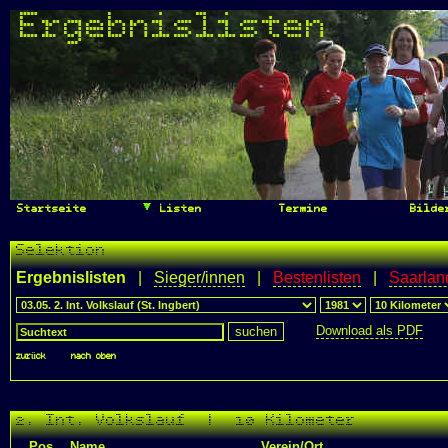
Ergebnislisten
Startseite
Listen
Termine
Bilde
Selektion
Ergebnislisten
|
Sieger/innen
|
Bestenlisten
|
Saarlan
Download als PDF
zurück
|
nach oben
2. Int. Volkslauf | 10 Kilometer
Pos.
Name
Verein/Ort